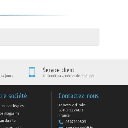
Service client
 14 jours
Du lundi au vendredi de 9h à 18h
tre société
Contactez-nous
12 Avenue d'Italie
entions légales
68110 ILLZACH
os magasins
France
lan du site
0367260805
ontactez-nous