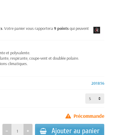
ts
. Votre panier vous rapportera
9
points
qui peuvent être
te et polyvalente.
ante, respirante, coupe-vent et doublée polaire.
tions climatiques.
201856
Précommande
Ajouter au panier