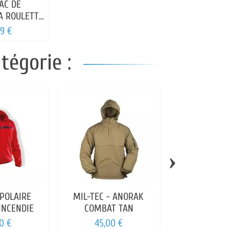
SAC DE
A ROULETTE
 L
99 €
tégorie :
›
 POLAIRE
MIL-TEC - ANORAK
A10 - VESTE 
INCENDIE
COMBAT TAN
CEE
0 €
45,00 €
84,99