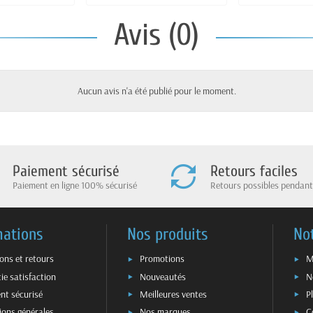
Avis (0)
Aucun avis n'a été publié pour le moment.
Paiement sécurisé
Retours faciles
Paiement en ligne 100% sécurisé
Retours possibles pendant
mations
Nos produits
No
sons et retours
Promotions
M
ie satisfaction
Nouveautés
N
nt sécurisé
Meilleures ventes
P
ions générales
Nos marques
C