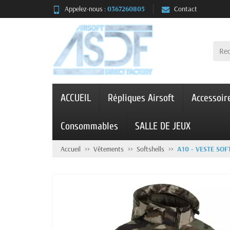
Appelez-nous :
0367260805
Contact
ACCUEIL
Répliques Airsoft
Accessoir
Consommables
SALLE DE JEUX
Accueil
Vêtements
Softshells
A10 - VESTE SO