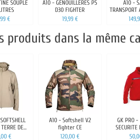
TINE SOUPLE
A10 - GENOUILLERES P5
A10 - 
LITRES
D30 FIGHTER
TRANSPORT 
120
,99 €
19,99 €
149,
s produits dans la même ca
 SOFTSHELL
A10 - Softshell V2
GK PRO -
 TERRE DE
fighter CE
SECURITE 
ANCE
,00 €
120,00 €
50,0