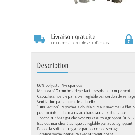
Livraison gratuite
En France à partir de 75 € d'achats
Description
96% polyester 4% spandex
Membrané 3 couches (déperlant - respirant - coupe-vent)
Capuche amovible par zip et réglable par cordon de serrage
Ventilation par zip sous les aisselles
"Dual Action" : 4 poches à double curseur avec maille filet 
pour maintenir les mains au chaud sur la partie basse
1 poche sur bras gauche avec zip et auto-agrippant (10 x 12
Bas des manches élastiqué et réglable par auto-agrippant
Bas de la softshell réglable par cordon de serrage
1 grande poche intérieure avec auto-agrippant