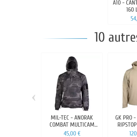
A10 - CAN
160 
54
10 autre
‹
MIL-TEC - ANORAK
GK PRO -
COMBAT MULTICAM
RIPSTOP
BLACK
FR
45,00 €
120