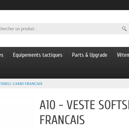
es
Equipements tactiques
Parts & Upgrade
Vête
FTSHELL CAMO FRANCAIS
A10 - VESTE SOFT
FRANCAIS