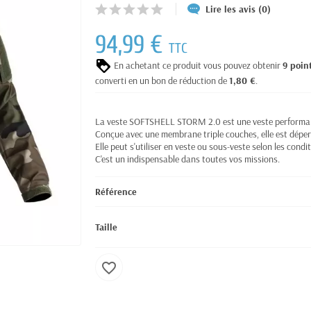
Lire les avis (0)
94,99 €
TTC
En achetant ce produit vous pouvez obtenir
9
poin
converti en un bon de réduction de
1,80 €
.
La veste SOFTSHELL STORM 2.0 est une veste performan
Conçue avec une membrane triple couches, elle est déperl
Elle peut s'utiliser en veste ou sous-veste selon les condi
C'est un indispensable dans toutes vos missions.
Référence
Taille
favorite_border