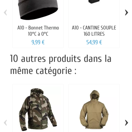
‹
›
A10 - Bonnet Thermo
A10 - CANTINE SOUPLE
A
10°C à 0°C
160 LITRES
po
9,99 €
54,99 €
10 autres produits dans la
même catégorie :
‹
›