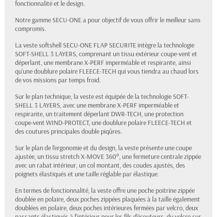
fonctionnalité et le design.
Notre gamme SECU-ONE a pour objectif de vous offrir le meilleur sans
compromis.
La veste softshell SECU-ONE FLAP SECURITE intègre la technologie
SOFT-SHELL 3 LAYERS, comprenant un tissu extérieur coupe-vent et
déperlant, une membrane X-PERF imperméable et respirante, ainsi
qu'une doublure polaire FLEECE-TECH qui vous tiendra au chaud lors
de vos missions par temps froid.
Sur le plan technique, la veste est équipée de la technologie SOFT-
SHELL 3 LAYERS, avec une membrane X-PERF imperméable et
respirante, un traitement déperlant DWR-TECH, une protection
coupe-vent WIND-PROTECT, une doublure polaire FLEECE-TECH et
des coutures principales double piqûres.
Sur le plan de l'ergonomie et du design, la veste présente une coupe
ajustée, un tissu stretch X-MOVE 360°, une fermeture centrale zippée
avec un rabat intérieur, un col montant, des coudes ajustés, des
poignets élastiqués et une taille réglable par élastique.
En termes de fonctionnalité, la veste offre une poche poitrine zippée
doublée en polaire, deux poches zippées plaquées à la taille également
doublées en polaire, deux poches intérieures fermées par velcro, deux
passants élastiqués à l'intérieur pour les fils d'écouteurs, du velcro sur