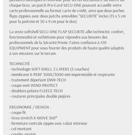
chaque bras, un patch Pro-Card SECU-ONE pouvant accueillir votre
carte professionnelle au format carte de crédit, ainsi que deux poches
flaps zippées avec deux patchs amovibles "SECURITE" inclus (13 x 5 cm
pour la poitrine et 30 x 9 cm pour le dos).
La veste softshell SECU-ONE FLAP SECURITE allie technicité, confort,
fonctionnalité et esthétisme pour répondre aux besoins des
professionnels de la Sécurité Privée. Faites confiance à A10
EQUIPMENT pour vous fournir des produits de haute qualité adaptés
à vos missions sur le terrain.
TECHNICITÉ :
- technologie SOFT-SHELL 3 LAYERS (3 couches)
- membrane X-PERF 3000/3000 mm imperméable et respirante
- traitement déperlant DWR-TECH
- coupe-vent WIND-PROTECT
- doublure polaire FLEECE-TECH
- coutures principales double piqûres
ERGONOMIE / DESIGN :
- coupe fit
- tissu stretch X-MOVE 360°
- fermeture centrale zippée avec rabat intérieur
- col montant
- coudes ajustés