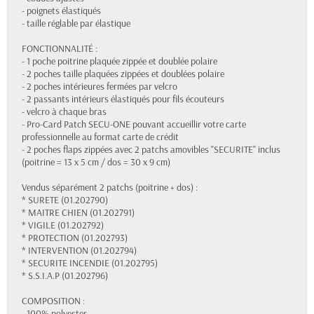
- poignets élastiqués
- taille réglable par élastique
FONCTIONNALITÉ :
- 1 poche poitrine plaquée zippée et doublée polaire
- 2 poches taille plaquées zippées et doublées polaire
- 2 poches intérieures fermées par velcro
- 2 passants intérieurs élastiqués pour fils écouteurs
- velcro à chaque bras
- Pro-Card Patch SECU-ONE pouvant accueillir votre carte
professionnelle au format carte de crédit
- 2 poches flaps zippées avec 2 patchs amovibles "SECURITE" inclus
(poitrine = 13 x 5 cm / dos = 30 x 9 cm)
Vendus séparément 2 patchs (poitrine + dos) :
* SURETE (01.202790)
* MAITRE CHIEN (01.202791)
* VIGILE (01.202792)
* PROTECTION (01.202793)
* INTERVENTION (01.202794)
* SECURITE INCENDIE (01.202795)
* S.S.I.A.P (01.202796)
COMPOSITION :
- 100% polyester