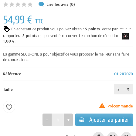
Lire les avis (0)
54,99 €
TTC
En achetant ce produit vous pouvez obtenir
5
points
. Votre panier vous
rapportera
5
points
qui peuvent être converti en un bon de réduction de
1,00 €
.
La gamme SECU-ONE a pour objectif de vous proposer le meilleur sans faire
de concessions.
Référence
01.203070
Taille
Précommande
favorite_border
Ajouter au panier