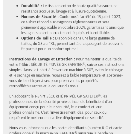
Durabilité :
Le tissu en coton de haute qualité assure une
résistance accrue au lavage et à l'usure quotidienne.
Normes de Sécurité :
Conforme à l’arrêté du 18 juillet 2023,
ce t-shirt répond aux exigences réglementaires et sera
pleinement applicable en octobre 2024, garantissant ainsi que
les agents soient correctement équipés et identifiables.
Options de Taille :
Disponible dans une large gamme de
tailles, du XS au 4XL, permettant à chaque agent de trouver le
fit parfait pour un confort optimal.
Instructions de Lavage et Entretien :
Pour maintenir la qualité de
votre T-Shirt SÉCURITÉ PRIVÉE GK SAFETEK®, suivez ces instructions
simples : lavez le t-shirt à l'envers en machine à 30°, évitez le chlorage
et le séchage en machine, repassez à faible température, et abstenez-
vous de le nettoyer à sec pour préserver les propriétés
rétroréfléchissantes et la couleur du tissu.
En adoptant le T-Shirt SÉCURITÉ PRIVÉE GK SAFETEK®, les
professionnels de la sécurité privée et incendie bénéficient d'un
équipement conçu pour leur sécurité, leur confort et leur
professionnalisme. C'est l'investissement idéal pour ceux qui
requièrent le meilleur en matière d'équipement de sécurité.
Nous vous informons que les porte-identifiants (numéro RIO et carte
professionnels), la marque GK SAFETEK® ainsi que la bande GK