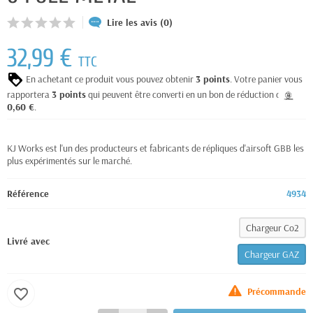
Lire les avis (0)
32,99 €
TTC
En achetant ce produit vous pouvez obtenir
3
points
. Votre panier vous
rapportera
3
points
qui peuvent être converti en un bon de réduction de
0,60 €
.
KJ Works est l'un des producteurs et fabricants de répliques d'airsoft GBB les
plus expérimentés sur le marché.
Référence
4934
Chargeur Co2
Livré avec
Chargeur GAZ
Précommande
favorite_border