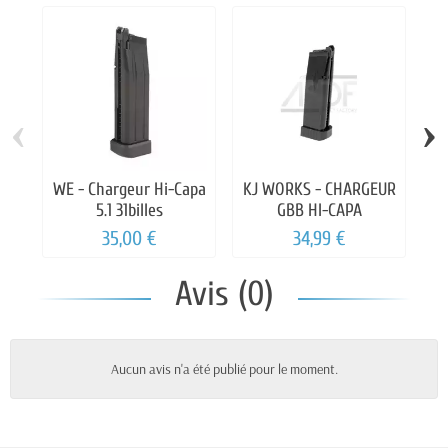
‹
›
WE - Chargeur Hi-Capa
KJ WORKS - CHARGEUR
A
5.1 31billes
GBB HI-CAPA
35,00 €
34,99 €
Avis (0)
Aucun avis n'a été publié pour le moment.