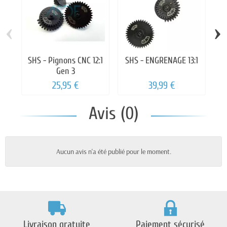
‹
›
SHS - Pignons CNC 12:1
SHS - ENGRENAGE 13:1
S
Gen 3
25,95 €
39,99 €
Avis (0)
Aucun avis n'a été publié pour le moment.
Livraison gratuite
Paiement sécurisé