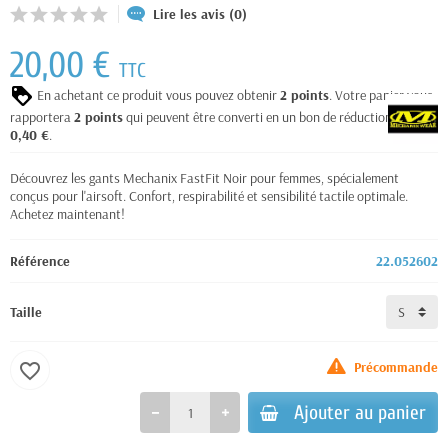
Lire les avis (0)
20,00 €
TTC
En achetant ce produit vous pouvez obtenir
2
points
. Votre panier vous
rapportera
2
points
qui peuvent être converti en un bon de réduction de
0,40 €
.
Découvrez les gants Mechanix FastFit Noir pour femmes, spécialement
conçus pour l'airsoft. Confort, respirabilité et sensibilité tactile optimale.
Achetez maintenant!
Référence
22.052602
Taille
Précommande
favorite_border
Ajouter au panier