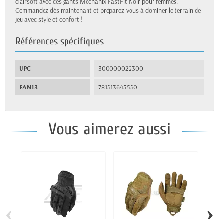
d'airsoft avec ces gants Mechanix FastFit Noir pour femmes.
Commandez dès maintenant et préparez-vous à dominer le terrain de
jeu avec style et confort !
Références spécifiques
UPC
300000022300
EAN13
781513645550
Vous aimerez aussi
‹
›