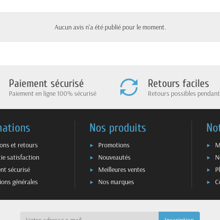
Aucun avis n'a été publié pour le moment.
Paiement sécurisé
Retours faciles
Paiement en ligne 100% sécurisé
Retours possibles pendant
mations
Nos produits
No
sons et retours
Promotions
M
ie satisfaction
Nouveautés
N
nt sécurisé
Meilleures ventes
P
ions générales
Nos marques
C