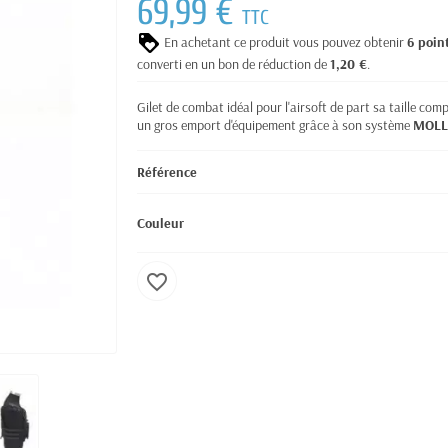
69,99 €
TTC
En achetant ce produit vous pouvez obtenir
6
poin
converti en un bon de réduction de
1,20 €
.
Gilet de combat idéal pour l'airsoft de part sa taille c
un gros emport d'équipement grâce à son système
MOLL
Référence
Couleur
favorite_border