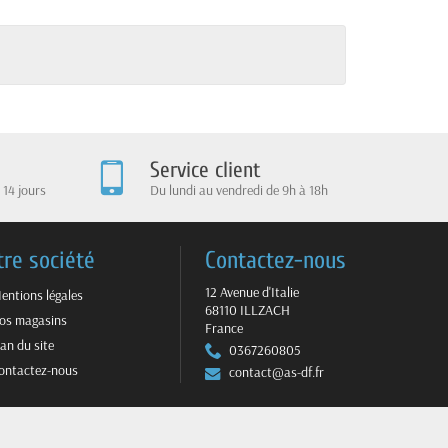
Service client
 14 jours
Du lundi au vendredi de 9h à 18h
tre société
Contactez-nous
12 Avenue d'Italie
entions légales
68110 ILLZACH
os magasins
France
lan du site
0367260805
ontactez-nous
contact@as-df.fr