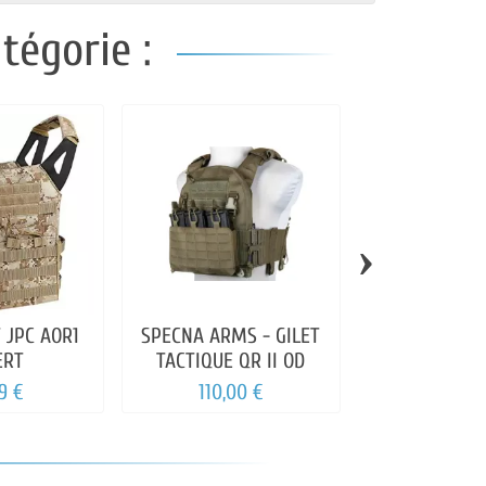
tégorie :
›
T JPC AOR1
SPECNA ARMS - GILET
AS-DF - CE
ERT
TACTIQUE QR II OD
TACTIQUE C
9 €
110,00 €
95,00