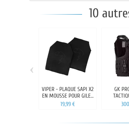
10 autre
‹
VIPER - PLAQUE SAPI X2
GK PRO
EN MOUSSE POUR GILET
TACTIQ
TACTIQUE
19,99 €
300