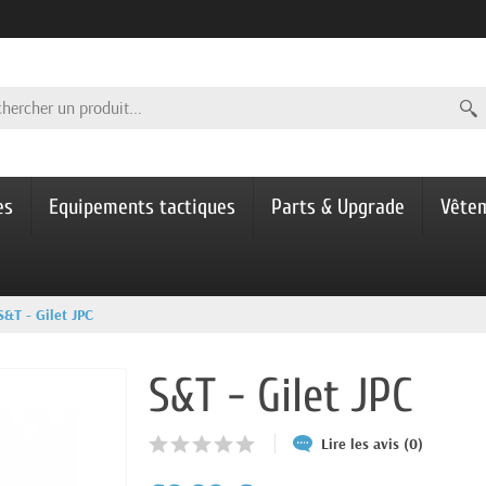
es
Equipements tactiques
Parts & Upgrade
Vête
S&T - Gilet JPC
S&T - Gilet JPC
Lire les avis (0)