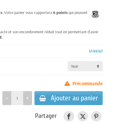
ts
. Votre panier vous rapportera
6
points
qui peuvent être
ompacte et son encombrement réduit tout en permettant d'avoir
E
.
ST44167
Précommande
Ajouter au panier
Partager