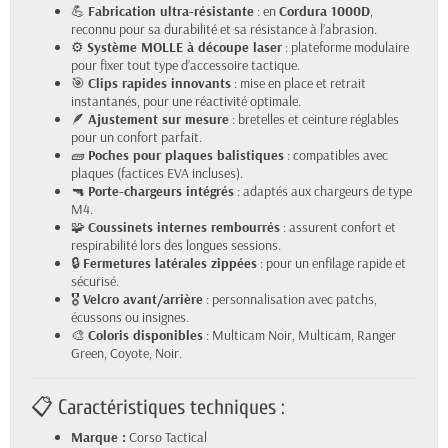
💪
Fabrication ultra-résistante
: en
Cordura 1000D
,
reconnu pour sa durabilité et sa résistance à l’abrasion.
⚙️
Système MOLLE à découpe laser
: plateforme modulaire
pour fixer tout type d’accessoire tactique.
🎯
Clips rapides innovants
: mise en place et retrait
instantanés, pour une réactivité optimale.
🪶
Ajustement sur mesure
: bretelles et ceinture réglables
pour un confort parfait.
🧱
Poches pour plaques balistiques
: compatibles avec
plaques (factices EVA incluses).
🔫
Porte-chargeurs intégrés
: adaptés aux chargeurs de type
M4.
🧩
Coussinets internes rembourrés
: assurent confort et
respirabilité lors des longues sessions.
🔒
Fermetures latérales zippées
: pour un enfilage rapide et
sécurisé.
🎖️
Velcro avant/arrière
: personnalisation avec patchs,
écussons ou insignes.
🎨
Coloris disponibles
: Multicam Noir, Multicam, Ranger
Green, Coyote, Noir.
📋 Caractéristiques techniques :
Marque :
Corso Tactical