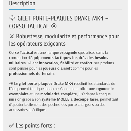
Description
🦅 GILET PORTE-PLAQUES DRAKE MK4 –
CORSO TACTICAL 🎯
⚔️ Robustesse, modularité et performance pour
les opérateurs exigeants
Corso Tactical
est une marque
espagnole
spécialisée dans la
conception d’
équipements tactiques inspirés des besoins
militaires
. Alliant
innovation, fiabilité et confort
, ses produits
sont pensés pour les
joueurs d’airsoft
comme pour les
professionnels du terrain
.
🪖 Le
gilet porte-plaques Drake MK4
redéfinit les standards de
l’équipement tactique moderne. Conçu pour offrir une
ergonomie
exemplaire
et une
modularité complète
, il s’adapte à chaque
mission grâce à son
système MOLLE à découpe laser
, permettant
d’ajouter facilement des poches, des porte-chargeurs ou des
accessoires spécifiques.
✅ Les points forts :