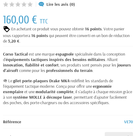
Lire les avis (0)
160,00 €
TTC
En achetant ce produit vous pouvez obtenir
16
points
. Votre panier
vous rapportera
16
points
qui peuvent être converti en un bon de réduction
de
3,20 €
.
Corso Tactical
est une marque
espagnole
spécialisée dans la conception
d’
équipements tactiques inspirés des besoins militaires
. Alliant
innovation, fiabilité et confort
, ses produits sont pensés pour les
joueurs
d’airsoft
comme pour les
professionnels du terrain
.
🪖 Le
gilet porte-plaques Drake MK4
redéfinit les standards de
l’équipement tactique moderne. Conçu pour offrir une
ergonomie
exemplaire
et une
modularité complète
, il s’adapte à chaque mission grâce
à son
système MOLLE à découpe laser
, permettant d’ajouter facilement
des poches, des porte-chargeurs ou des accessoires spécifiques.
Référence
VE70