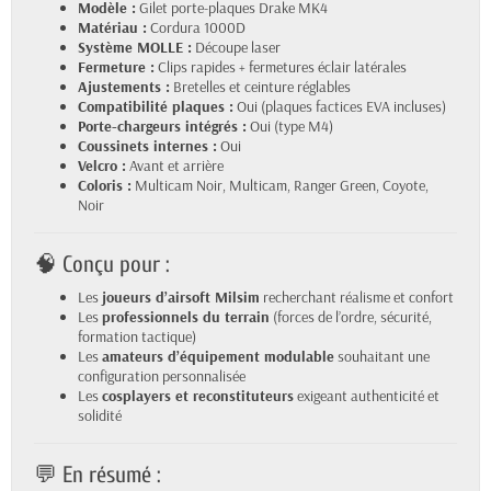
Modèle :
Gilet porte-plaques Drake MK4
Matériau :
Cordura 1000D
Système MOLLE :
Découpe laser
Fermeture :
Clips rapides + fermetures éclair latérales
Ajustements :
Bretelles et ceinture réglables
Compatibilité plaques :
Oui (plaques factices EVA incluses)
Porte-chargeurs intégrés :
Oui (type M4)
Coussinets internes :
Oui
Velcro :
Avant et arrière
Coloris :
Multicam Noir, Multicam, Ranger Green, Coyote,
Noir
🧠 Conçu pour :
Les
joueurs d’airsoft Milsim
recherchant réalisme et confort
Les
professionnels du terrain
(forces de l’ordre, sécurité,
formation tactique)
Les
amateurs d’équipement modulable
souhaitant une
configuration personnalisée
Les
cosplayers et reconstituteurs
exigeant authenticité et
solidité
💬 En résumé :