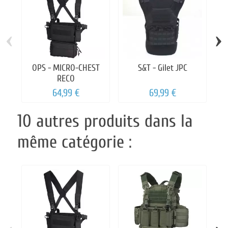
‹
›
OPS - MICRO-CHEST
S&T - Gilet JPC
S
RECO
64,99 €
69,99 €
10 autres produits dans la
même catégorie :