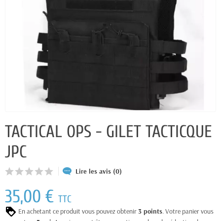
TACTICAL OPS - GILET TACTICQUE
JPC
Lire les avis (0)
35,00 €
TTC
En achetant ce produit vous pouvez obtenir
3
points
. Votre panier vous