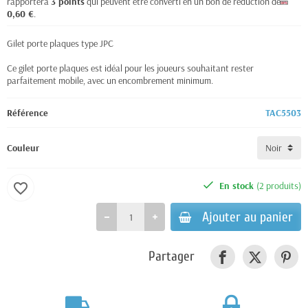
rapportera
3
points
qui peuvent être converti en un bon de réduction de
0,60 €
.
Gilet porte plaques type JPC
Ce gilet porte plaques est idéal pour les joueurs souhaitant rester
parfaitement mobile, avec un encombrement minimum.
Référence
TAC5503
Couleur
En stock
(2 produits)
favorite_border
Ajouter au panier
Partager