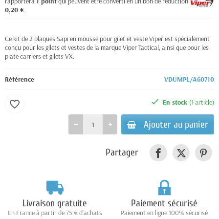
rapportera
1
point
qui peuvent être converti en un bon de réduction de
0,20 €
.
Ce kit de 2 plaques Sapi en mousse pour gilet et veste Viper est spécialement
conçu pour les gilets et vestes de la marque Viper Tactical, ainsi que pour les
plate carriers et gilets VX.
Référence
VDUMPL/A60710
En stock
(1 article)
favorite_border
Ajouter au panier
Partager
Livraison gratuite
Paiement sécurisé
En France à partir de 75 € d'achats
Paiement en ligne 100% sécurisé