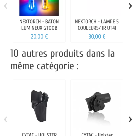
‹
›
NEXTORCH - BATON
NEXTORCH - LAMPE 5
LUMINEUX GTOOB
COULEURS/ IR UT41
20,00 €
30,00 €
10 autres produits dans la
même catégorie :
‹
›
CYTAC - HOLSTER
CYTAC - Holster
C