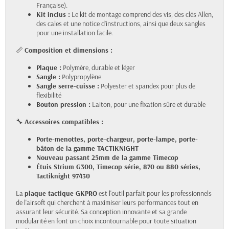
Française).
Kit inclus :
Le kit de montage comprend des vis, des clés Allen,
des cales et une notice d’instructions, ainsi que deux sangles
pour une installation facile.
📏
Composition et dimensions :
Plaque :
Polymère, durable et léger
Sangle :
Polypropylène
Sangle serre-cuisse :
Polyester et spandex pour plus de
flexibilité
Bouton pression :
Laiton, pour une fixation sûre et durable
🔧
Accessoires compatibles :
Porte-menottes, porte-chargeur, porte-lampe, porte-
bâton de la gamme TACTIKNIGHT
Nouveau passant 25mm de la gamme Timecop
Étuis Strium G300, Timecop série, 870 ou 880 séries,
Tactiknight 97430
La
plaque tactique GKPRO
est l'outil parfait pour les professionnels
de l'airsoft qui cherchent à maximiser leurs performances tout en
assurant leur sécurité. Sa conception innovante et sa grande
modularité en font un choix incontournable pour toute situation