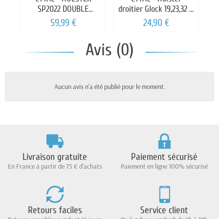
SP2022 DOUBLE
droitier Glock 19,23,32 G
RETENTION LEVEL3
1,2,3,4
59,99 €
24,90 €
Avis (0)
Aucun avis n'a été publié pour le moment.
Livraison gratuite
Paiement sécurisé
En France à partir de 75 € d'achats
Paiement en ligne 100% sécurisé
Retours faciles
Service client