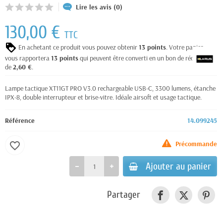
Lire les avis (0)
130,00 €
TTC
En achetant ce produit vous pouvez obtenir
13
points
. Votre panier
vous rapportera
13
points
qui peuvent être converti en un bon de réduction
de
2,60 €
.
Lampe tactique XT11GT PRO V3.0 rechargeable USB-C, 3300 lumens, étanche
IPX-8, double interrupteur et brise-vitre. Idéale airsoft et usage tactique.
Référence
14.099245
Précommande
favorite_border
Ajouter au panier
Partager