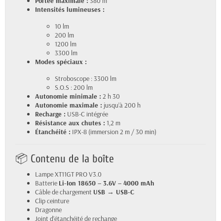
Portée maximale :
380 m
Intensités lumineuses :
10 lm
200 lm
1200 lm
3300 lm
Modes spéciaux :
Stroboscope : 3300 lm
S.O.S : 200 lm
Autonomie minimale :
2 h 30
Autonomie maximale :
jusqu’à 200 h
Recharge :
USB-C intégrée
Résistance aux chutes :
1,2 m
Étanchéité :
IPX-8 (immersion 2 m / 30 min)
📦 Contenu de la boîte
Lampe XT11GT PRO V3.0
Batterie
Li-Ion 18650 – 3.6V – 4000 mAh
Câble de chargement
USB → USB-C
Clip ceinture
Dragonne
Joint d’étanchéité de rechange