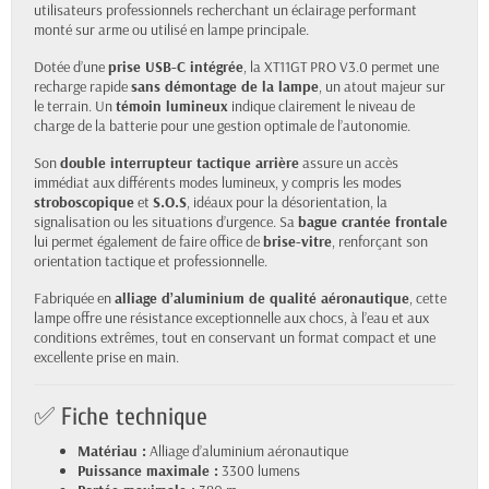
utilisateurs professionnels recherchant un éclairage performant
monté sur arme ou utilisé en lampe principale.
Dotée d’une
prise USB-C intégrée
, la XT11GT PRO V3.0 permet une
recharge rapide
sans démontage de la lampe
, un atout majeur sur
le terrain. Un
témoin lumineux
indique clairement le niveau de
charge de la batterie pour une gestion optimale de l’autonomie.
Son
double interrupteur tactique arrière
assure un accès
immédiat aux différents modes lumineux, y compris les modes
stroboscopique
et
S.O.S
, idéaux pour la désorientation, la
signalisation ou les situations d’urgence. Sa
bague crantée frontale
lui permet également de faire office de
brise-vitre
, renforçant son
orientation tactique et professionnelle.
Fabriquée en
alliage d’aluminium de qualité aéronautique
, cette
lampe offre une résistance exceptionnelle aux chocs, à l’eau et aux
conditions extrêmes, tout en conservant un format compact et une
excellente prise en main.
✅ Fiche technique
Matériau :
Alliage d’aluminium aéronautique
Puissance maximale :
3300 lumens