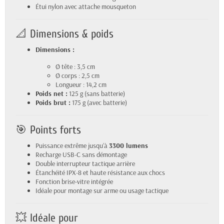
Étui nylon avec attache mousqueton
📐 Dimensions & poids
Dimensions :
Ø tête : 3,5 cm
Ø corps : 2,5 cm
Longueur : 14,2 cm
Poids net :
125 g (sans batterie)
Poids brut :
175 g (avec batterie)
🎯 Points forts
Puissance extrême jusqu’à
3300 lumens
Recharge USB-C sans démontage
Double interrupteur tactique arrière
Étanchéité IPX-8 et haute résistance aux chocs
Fonction brise-vitre intégrée
Idéale pour montage sur arme ou usage tactique
💥 Idéale pour