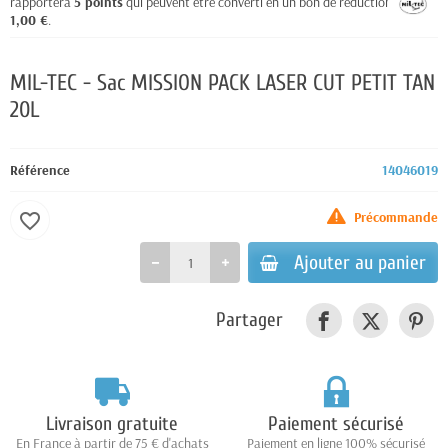
rapportera
5
points
qui peuvent être converti en un bon de réduction de
1,00 €
.
MIL-TEC - Sac MISSION PACK LASER CUT PETIT TAN
20L
Référence
14046019
Précommande
favorite_border
Ajouter au panier
Partager
Livraison gratuite
Paiement sécurisé
En France à partir de 75 € d'achats
Paiement en ligne 100% sécurisé