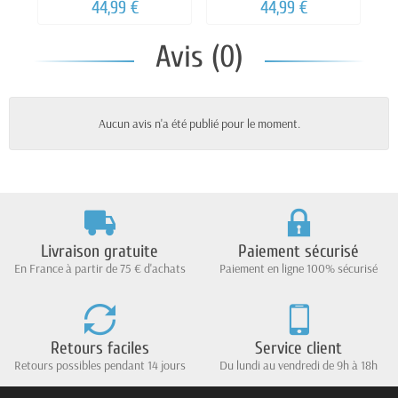
& NOIR
44,99 €
44,99 €
Avis (0)
Aucun avis n'a été publié pour le moment.
Livraison gratuite
Paiement sécurisé
En France à partir de 75 € d'achats
Paiement en ligne 100% sécurisé
Retours faciles
Service client
Retours possibles pendant 14 jours
Du lundi au vendredi de 9h à 18h