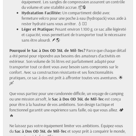
équipement. Les sangles de compression assurent un contrôle
du volume et une stabilité accrue. 📦🔒
Hydratation Facilitée:
Un compartiment dédié avec
fermeture velcro pour une poche à eau (hydropack) vous aide à
rester hydraté sans vous arrêter. 💧🚶‍♂️
Léger et Pratique:
Pesant environ 1.100 g, ce sac allie légèreté
et capacité, vous permettant de transporter tout le nécessaire
sans être alourdi. 🪶🌎
Pourquoi le Sac à Dos OD 36L de Mil-Tec?
Parce que chaque détail
a été pensé pour répondre aux besoins des amateurs d'activités en
extérieur. Son volume de 36 litres est parfaitement adapté pour
transporter tout ce dont vous avez besoin sans compromis sur le
confort. Avec sa construction résistante et ses fonctionnalités
pratiques, ce sac à dos est prêt à affronter toutes vos aventures. 🌟
🛶
Que vous partiez pour une randonnée difficile, un voyage de camping
ou une mission airsoft, le
Sac à Dos OD 36L de Mil-Tec
est conçu
pour être à la hauteur de vos ambitions. Son design tactique et
fonctionnel garantit une expérience sans faille, où que vous alliez. 🏕️
🔥
Ne laissez pas votre équipement limiter vos ambitions. Équipez-vous
du
Sac à Dos OD 36L de Mil-Tec
et soyez prêt à conquérir le monde,