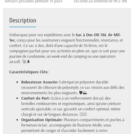
Retours possibles pendant 14 jours
Du lundi au vendredi de 9h à 18h
Description
Embarquez pour vos expéditions avec le
Sac à Dos OD 36L de Mil-
Tec
, conçu pour les aventuriers exigeant fonctionnalité, résistance, et
confort. Ce sac à dos, doté d'une capacité de 36 litres, est le
compagnon parfait pour vos activités en plein air, que ce soit pour une
journée de randonnée, un week-end de camping ou une opération
airsoft. 🚀🌲
Caractéristiques Clés:
Robustesse Assurée:
Fabriqué en polyester durable
recouvert de chlorure de polyvinyle, ce sac résiste aux défis des
environnements les plus exigeants. 🛡️⛰️
Confort de Port:
Grâce à un renforcement dorsal, des
bretelles rembourrées et ergonomiques, ainsi qu'une ceinture
ventrale ajustable, ce sac garantit un confort optimal, même
chargé et sur de longues distances. 🏋️‍♂️🎒
Organisation Optimale:
Plusieurs compartiments et poches à
fermeture éclair, accompagnés de fixations Molle, vous
permettent de ranger et d'accéder facilement à votre