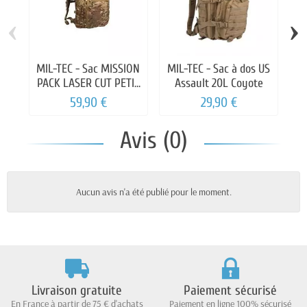
‹
›
MIL-TEC - Sac MISSION
MIL-TEC - Sac à dos US
D
PACK LASER CUT PETIT
Assault 20L Coyote
Multicam20L
59,90 €
29,90 €
Avis (0)
Aucun avis n'a été publié pour le moment.
Livraison gratuite
Paiement sécurisé
En France à partir de 75 € d'achats
Paiement en ligne 100% sécurisé