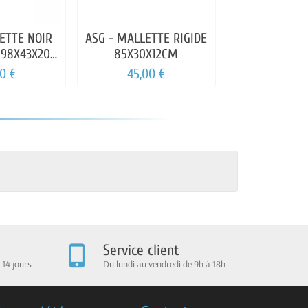
ETTE NOIR
ASG - MALLETTE RIGIDE
S&T - HOU
 98X43X20
85X30X12CM
TRANSPOR
M
85/100/
00 €
45,00 €
30,10
Service client
 14 jours
Du lundi au vendredi de 9h à 18h