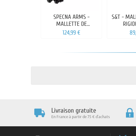
SPECNA ARMS -
S&T - MAL
MALLETTE DE
RIGI
TRANSPORT 2.0 106CM
124,99 €
89
Livraison gratuite
En France à partir de 75 € d'achats