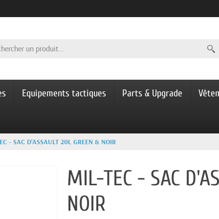
es
Equipements tactiques
Parts & Upgrade
Vête
EC - SAC D'ASSAULT 20L GREEN & NOIR
MIL-TEC - SAC D'A
NOIR