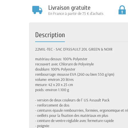
Livraison gratuite
En France à partir de 75 € d'achats
Description
22MIL-TEC - SAC D'ASSAULT 20L GREEN & NOIR
matériau dessus: 100% Polyester
recouvert avec Chlorure de Polyvinyle
doublure: 100% Polyester
rembourrage: mousse EVA (260 ou bien 550 g/qm)
volume: environ 20 litres
mesure: 42 x 20 x 25 cm
poids: environ 1.100 g
- version de deux couleurs de l´ US Assault Pack
- renforcement de dos
- ceintures épaule rembourrées, formées, ergonomique et rég
- oeillets pour la fixation des matériaux en plus
- ceinture de ventre réglable avec fermeture rapide
- poignée