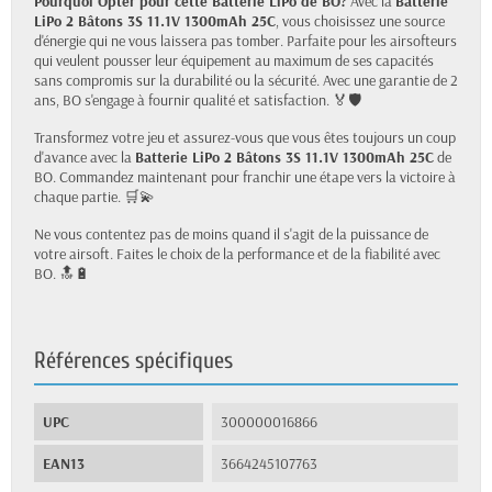
Pourquoi Opter pour cette Batterie LiPo de BO?
Avec la
Batterie
LiPo 2 Bâtons 3S 11.1V 1300mAh 25C
, vous choisissez une source
d'énergie qui ne vous laissera pas tomber. Parfaite pour les airsofteurs
qui veulent pousser leur équipement au maximum de ses capacités
sans compromis sur la durabilité ou la sécurité. Avec une garantie de 2
ans, BO s'engage à fournir qualité et satisfaction. 🏅🛡️
Transformez votre jeu et assurez-vous que vous êtes toujours un coup
d'avance avec la
Batterie LiPo 2 Bâtons 3S 11.1V 1300mAh 25C
de
BO. Commandez maintenant pour franchir une étape vers la victoire à
chaque partie. 🛒💫
Ne vous contentez pas de moins quand il s'agit de la puissance de
votre airsoft. Faites le choix de la performance et de la fiabilité avec
BO. 🔝🔋
Références spécifiques
UPC
300000016866
EAN13
3664245107763