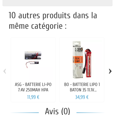
10 autres produits dans la
même catégorie :
‹
›
ASG - BATTERIE LI-PO
BO - BATTERIE LIPO 1
A
7.4V 250MAH HPA
BATON 3S 11.1V
B
1000mAh 25C
11,99 €
34,99 €
Avis (0)