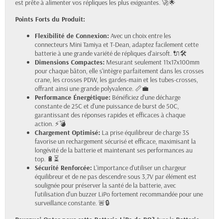
est prête à alimenter vos répliques les plus exigeantes. 🚀🌟
Points Forts du Produit:
Flexibilité de Connexion:
Avec un choix entre les
connecteurs Mini Tamiya et T-Dean, adaptez facilement cette
batterie à une grande variété de répliques d'airsoft. 🔌🛠️
Dimensions Compactes:
Mesurant seulement 11x17x100mm
pour chaque bâton, elle s'intègre parfaitement dans les crosses
crane, les crosses PDW, les gardes-main et les tubes-crosses,
offrant ainsi une grande polyvalence. 📏💼
Performance Énergétique:
Bénéficiez d'une décharge
constante de 25C et d'une puissance de burst de 50C,
garantissant des réponses rapides et efficaces à chaque
action. ⚡💣
Chargement Optimisé:
La prise équilibreur de charge 3S
favorise un rechargement sécurisé et efficace, maximisant la
longévité de la batterie et maintenant ses performances au
top. 🔋⏳
Sécurité Renforcée:
L'importance d'utiliser un chargeur
équilibreur et de ne pas descendre sous 3,7V par élément est
soulignée pour préserver la santé de la batterie, avec
l'utilisation d'un buzzer LiPo fortement recommandée pour une
surveillance constante. 🚨🔒