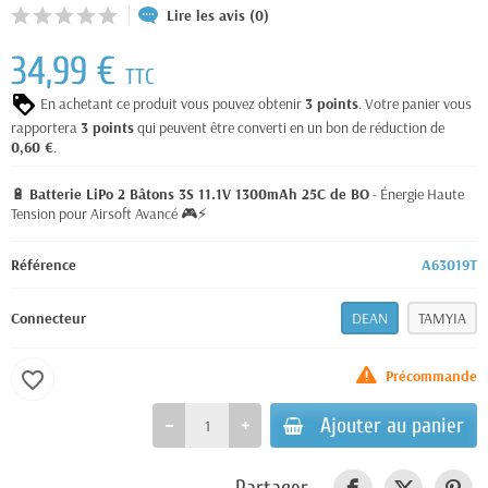
Lire les avis (0)
34,99 €
TTC
En achetant ce produit vous pouvez obtenir
3
points
. Votre panier vous
rapportera
3
points
qui peuvent être converti en un bon de réduction de
0,60 €
.
🔋
Batterie LiPo 2 Bâtons 3S 11.1V 1300mAh 25C de BO
- Énergie Haute
Tension pour Airsoft Avancé 🎮⚡
Référence
A63019T
Connecteur
DEAN
TAMYIA
Précommande
favorite_border
Ajouter au panier