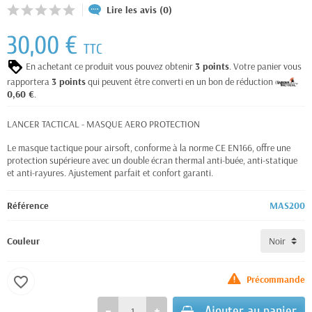
Lire les avis (0)
30,00 €
TTC
En achetant ce produit vous pouvez obtenir
3
points
. Votre panier vous
rapportera
3
points
qui peuvent être converti en un bon de réduction de
0,60 €
.
LANCER TACTICAL - MASQUE AERO PROTECTION
Le masque tactique pour airsoft, conforme à la norme CE EN166, offre une
protection supérieure avec un double écran thermal anti-buée, anti-statique
et anti-rayures. Ajustement parfait et confort garanti.
Référence
MAS200
Couleur
Précommande
favorite_border
Ajouter au panier