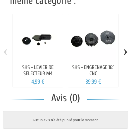
même catégorie :
‹
›
SHS - LEVIER DE
SHS - ENGRENAGE 16:1
A
SELECTEUR M4
CNC
4,99 €
39,99 €
Avis (0)
Aucun avis n'a été publié pour le moment.