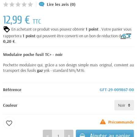
Lire les avis (0)
12,99 €
TTC
En achetant ce produit vous pouvez obtenir
1
point
. Votre panier vous
rapportera
1
point
qui peuvent être converti en un bon de réduction de
0,20 €
.
Modulaire poche fusil TC+ - noir
Pochette modulaire qui, grâce a son design simple mais original, convient au
transport des fusils
gaz
ynk - standard M4/M16.
Référence
GFT-29-009867-00
Couleur
Précommande
favorite_border
Ajouter au panier