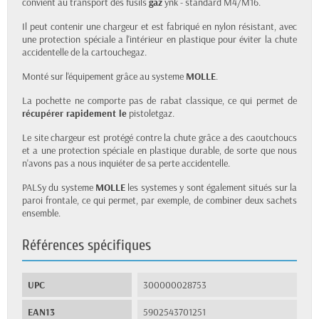
convient au transport des fusils
gaz
ynk - standard M4/M16.
Il peut contenir une chargeur et est fabriqué en nylon résistant, avec
une protection spéciale a l'intérieur en plastique pour éviter la chute
accidentelle de la cartouchegaz.
Monté sur l'équipement grâce au systeme
MOLLE
.
La pochette ne comporte pas de rabat classique, ce qui permet de
récupérer rapidement le
pistoletgaz.
Le site chargeur est protégé contre la chute grâce a des caoutchoucs
et a une protection spéciale en plastique durable, de sorte que nous
n'avons pas a nous inquiéter de sa perte accidentelle.
PALSy du systeme
MOLLE
les systemes y sont également situés sur la
paroi frontale, ce qui permet, par exemple, de combiner deux sachets
ensemble.
Références spécifiques
UPC
300000028753
EAN13
5902543701251