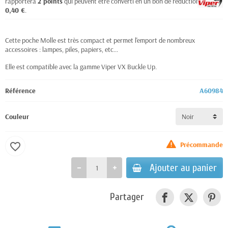
rapportera
2
points
qui peuvent être converti en un bon de réduction de
0,40 €
.
Cette poche Molle est très compact et permet l'emport de nombreux
accessoires : lampes, piles, papiers, etc...
Elle est compatible avec la gamme Viper VX Buckle Up.
Référence
A60984
Couleur
Précommande
favorite_border
Ajouter au panier
Partager