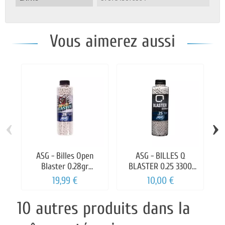
Vous aimerez aussi
‹
›
ASG - Billes Open
ASG - BILLES Q
Blaster 0.28gr
BLASTER 0.25 3300
Bouteille de 3300 billes
BILLES
19,99 €
10,00 €
B
10 autres produits dans la