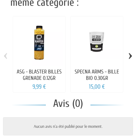
même catégorie :
‹
›
ASG - BLASTER BILLES
SPECNA ARMS - BILLE
S
GRENADE 0.12GR
BIO 0.30GR
9,99 €
15,00 €
Avis (0)
Aucun avis n'a été publié pour le moment.