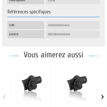
Fabriquant
Cytac
Références spécifiques
UPC
300000065444
EAN13
8859849504949
Vous aimerez aussi
‹
›