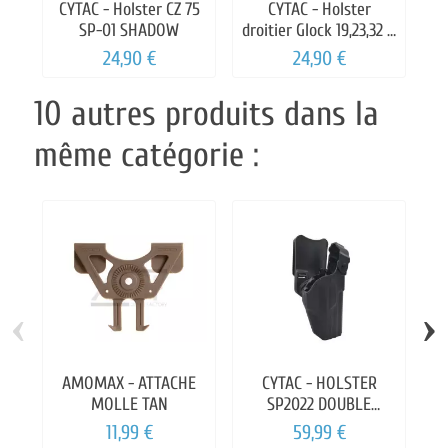
CYTAC - Holster CZ 75
CYTAC - Holster
C
SP-01 SHADOW
droitier Glock 19,23,32 G
1,2,3,4
24,90 €
24,90 €
10 autres produits dans la
même catégorie :
‹
›
AMOMAX - ATTACHE
CYTAC - HOLSTER
MOLLE TAN
SP2022 DOUBLE
D
RETENTION LEVEL3
11,99 €
59,99 €