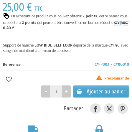
25,00 €
TTC
En achetant ce produit vous pouvez obtenir
2
points
. Votre panier vous
rapportera
2
points
qui peuvent être converti en un bon de réduction de
0,40 €
.
Support de hanche
LOW RIDE BELT LOOP
déporté de la marque
CYTA
C avec
sangle de maintient au niveau de la cuisse.
Référence
CY-P005 / CY00010
Précommande
favorite_border
Ajouter au panier
Partager