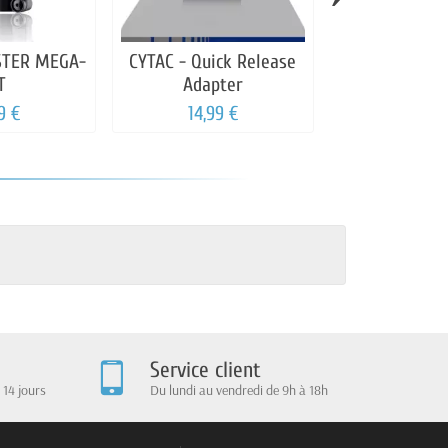
STER MEGA-
CYTAC - Quick Release
CYTAC - Hols
T
Adapter
GLOCK 19 G
9 €
14,99 €
29,90
Service client
 14 jours
Du lundi au vendredi de 9h à 18h