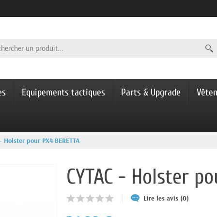
es
Equipements tactiques
Parts & Upgrade
Vête
- Holster pour PX4 BERETTA
CYTAC - Holster p
Lire les avis (0)