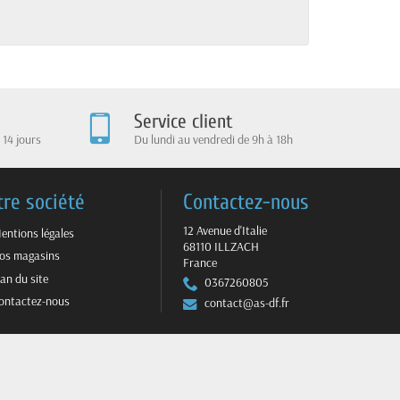
Service client
 14 jours
Du lundi au vendredi de 9h à 18h
tre société
Contactez-nous
12 Avenue d'Italie
entions légales
68110 ILLZACH
os magasins
France
lan du site
0367260805
ontactez-nous
contact@as-df.fr