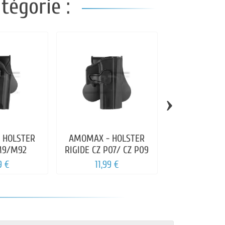
tégorie :
›
 HOLSTER
AMOMAX - HOLSTER
AMOMAX - 
M9/M92
RIGIDE CZ P07/ CZ P09
RIGIDE STI
9 €
11,99 €
14,99