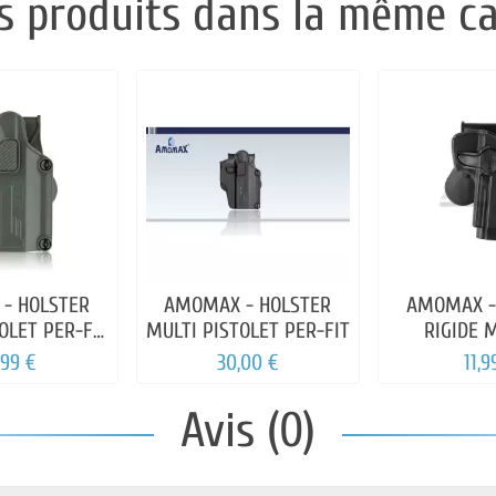
s produits dans la même ca
- HOLSTER
AMOMAX - HOLSTER
AMOMAX -
OLET PER-FIT
MULTI PISTOLET PER-FIT
RIGIDE 
OD
,99 €
30,00 €
11,9
Avis (0)