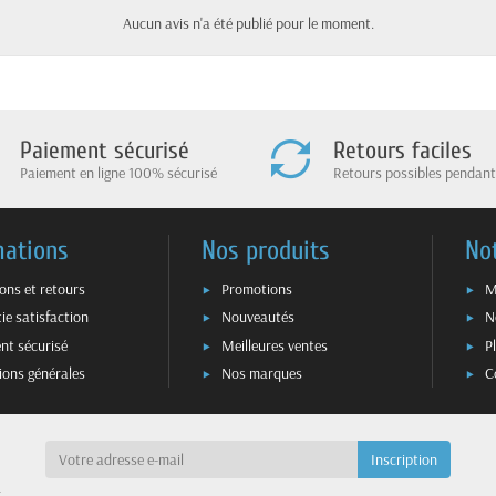
Aucun avis n'a été publié pour le moment.
Paiement sécurisé
Retours faciles
Paiement en ligne 100% sécurisé
Retours possibles pendant
mations
Nos produits
No
sons et retours
Promotions
M
ie satisfaction
Nouveautés
N
nt sécurisé
Meilleures ventes
P
ions générales
Nos marques
C
a