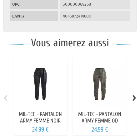
UPC
300000069268
EAN13
4046872414800
Vous aimerez aussi
‹
›
MIL-TEC - PANTALON
MIL-TEC - PANTALON
M
ARMY FEMME NOIR
ARMY FEMME OD
A
24,99 €
24,99 €