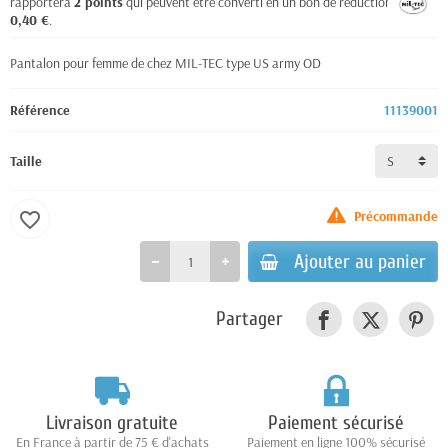
rapportera
2
points
qui peuvent être converti en un bon de réduction de
0,40 €
.
Pantalon pour femme de chez MIL-TEC type US army OD
Référence
11139001
Taille
Précommande
favorite_border
Ajouter au panier
Partager
Livraison gratuite
Paiement sécurisé
En France à partir de 75 € d'achats
Paiement en ligne 100% sécurisé