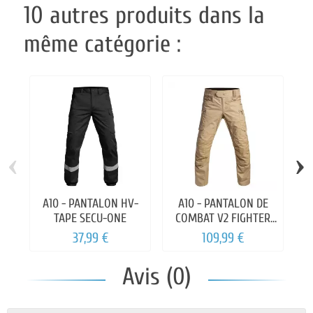
10 autres produits dans la
même catégorie :
‹
›
A10 - PANTALON HV-
A10 - PANTALON DE
A
TAPE SECU-ONE
COMBAT V2 FIGHTER
ENTREJAMBE 83CM
37,99 €
109,99 €
Avis (0)