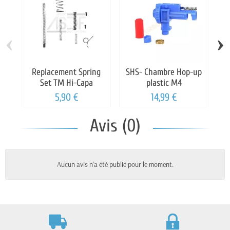
‹
›
Replacement Spring
SHS- Chambre Hop-up
S
Set TM Hi-Capa
plastic M4
5,90 €
14,99 €
Avis (0)
Aucun avis n'a été publié pour le moment.