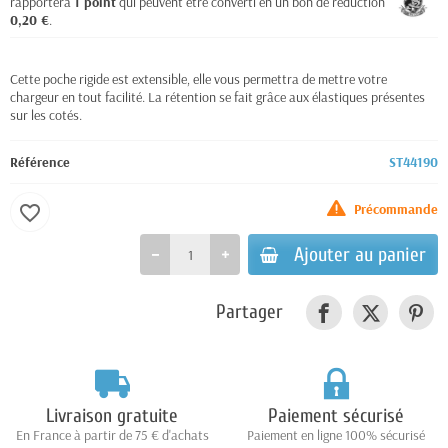
rapportera
1
point
qui peuvent être converti en un bon de réduction de
0,20 €
.
Cette poche rigide est extensible, elle vous permettra de mettre votre
chargeur en tout facilité. La rétention se fait grâce aux élastiques présentes
sur les cotés.
Référence
ST44190
Précommande
favorite_border
Ajouter au panier
Partager
Livraison gratuite
Paiement sécurisé
En France à partir de 75 € d'achats
Paiement en ligne 100% sécurisé