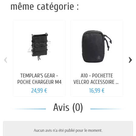
même catégorie :
‹
›
TEMPLAR'S GEAR -
A10 - POCHETTE
POCHE CHARGEUR M4
VELCRO ACCESSOIRE XL
P
DELTA NOIR
T
24,99 €
16,99 €
Avis (0)
Aucun avis n'a été publié pour le moment.