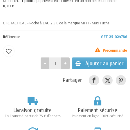
rapportera
1
point
qui peuvent être converti en un bon de réduction de
0,20 €
.
GFC TACTICAL - Poche à EAU 2.5 L de la marque MFH - Max Fuchs
Référence
GFT-25-024786
Précommande
favorite_border
Ajouter au panier
Partager
Livraison gratuite
Paiement sécurisé
En France à partir de 75 € d'achats
Paiement en ligne 100% sécurisé