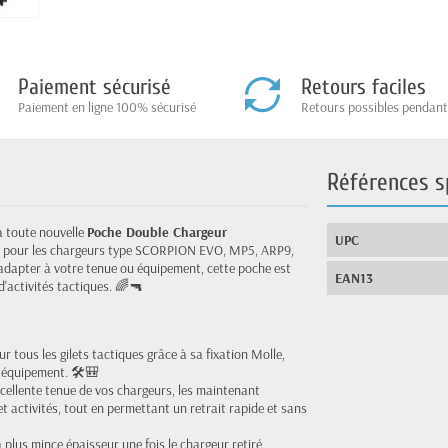
Paiement sécurisé
Retours faciles
Paiement en ligne 100% sécurisé
Retours possibles pendant
Références s
la toute nouvelle
Poche Double Chargeur
UPC
 pour les chargeurs type SCORPION EVO, MP5, ARP9,
'adapter à votre tenue ou équipement, cette poche est
EAN13
d'activités tactiques. 🌈🔫
ur tous les gilets tactiques grâce à sa fixation Molle,
e équipement. 🛠️🎒
cellente tenue de vos chargeurs, les maintenant
activités, tout en permettant un retrait rapide et sans
 plus mince épaisseur une fois le chargeur retiré,