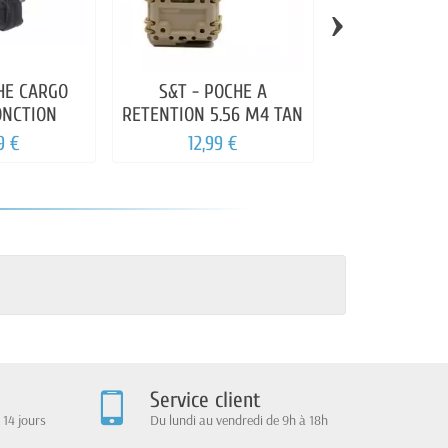
›
HE CARGO
S&T - POCHE A
PRIMAL GEAR
ONCTION
RETENTION 5.56 M4 TAN
CHARGEUR T
G36 
9 €
12,99 €
20,00
Service client
 14 jours
Du lundi au vendredi de 9h à 18h