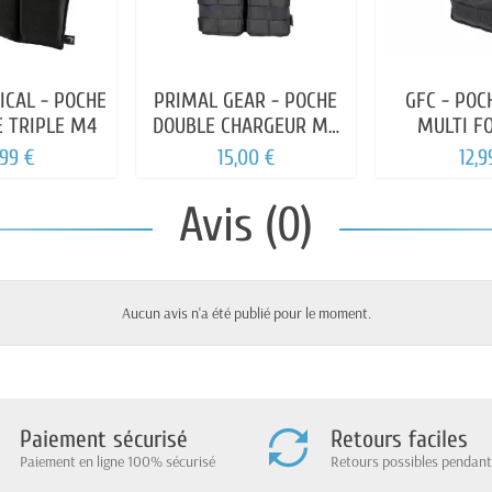
ICAL - POCHE
PRIMAL GEAR - POCHE
GFC - POC
E TRIPLE M4
DOUBLE CHARGEUR M4
MULTI F
G36 AK
,99 €
15,00 €
12,9
Avis (0)
Aucun avis n'a été publié pour le moment.
Paiement sécurisé
Retours faciles
Paiement en ligne 100% sécurisé
Retours possibles pendant