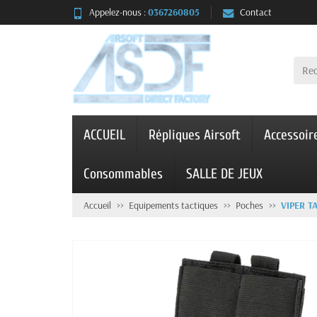
Appelez-nous :
0367260805
Contact
ACCUEIL
Répliques Airsoft
Accessoir
Consommables
SALLE DE JEUX
Accueil
Equipements tactiques
Poches
VIPER T