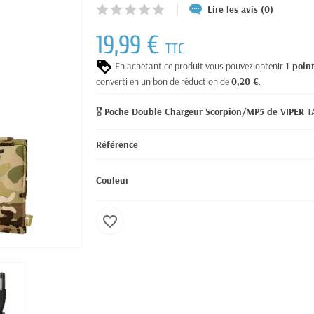
Lire les avis (0)
19,99 €
TTC
En achetant ce produit vous pouvez obtenir
1
poin
converti en un bon de réduction de
0,20 €
.
🎖️
Poche Double Chargeur Scorpion/MP5 de VIPER 
Référence
Couleur
favorite_border