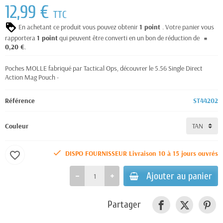
12,99 €
TTC
En achetant ce produit vous pouvez obtenir
1
point
. Votre panier vous
rapportera
1
point
qui peuvent être converti en un bon de réduction de
0,20 €
.
Poches MOLLE fabriqué par Tactical Ops, découvrer le 5.56 Single Direct
Action Mag Pouch -
Référence
ST44202
Couleur
DISPO FOURNISSEUR Livraison 10 à 15 jours ouvrés
favorite_border
Ajouter au panier
Partager