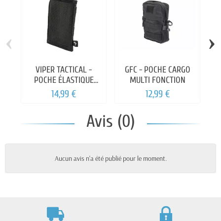
‹
›
VIPER TACTICAL -
GFC - POCHE CARGO
POCHE ÉLASTIQUE
MULTI FONCTION
P
SIMPLE M4
T
14,99 €
12,99 €
Avis (0)
Aucun avis n'a été publié pour le moment.