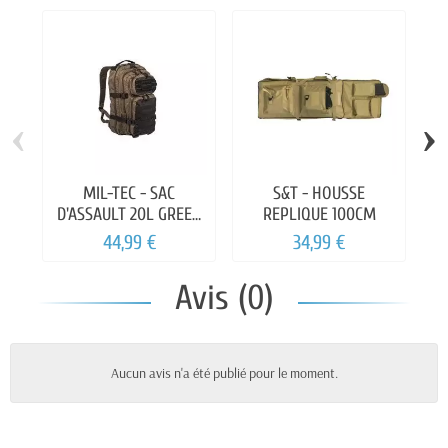
‹
›
MIL-TEC - SAC
S&T - HOUSSE
A
D'ASSAULT 20L GREEN
REPLIQUE 100CM
P
& NOIR
44,99 €
34,99 €
Avis (0)
Aucun avis n'a été publié pour le moment.