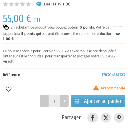
Lire les avis (0)
55,00 €
TTC
En achetant ce produit vous pouvez obtenir
5
points
. Votre panier vous
rapportera
5
points
qui peuvent être converti en un bon de réduction de
1,00 €
.
La housse spéciale pour Scorpion EVO 3-A1 avec mousse pré-découpée à
l'intérieur est le choix idéal pour transporter et protéger votre EVO ASG
Airsoft.
Référence
17830/A61723
Précommande
favorite_border
Ajouter au panier
Partager