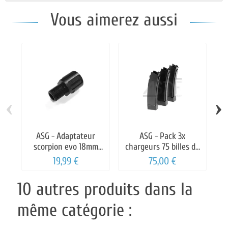
Vous aimerez aussi
‹
›
ASG - Adaptateur
ASG - Pack 3x
scorpion evo 18mm
chargeurs 75 billes de
E
vers 14mm
CZ Scorpion EVO AEG
19,99 €
75,00 €
10 autres produits dans la
même catégorie :