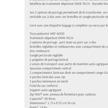
bénéficie du traitement déperlant DWR-TECH - Durable Wat
Ses 2 options de portage permettent de le transformer, en
véritable sac à dos avec ses bretelles et sangle pectorale r
Livré avec une étiquette bagage à compléter au verso par l
Tissu polyester HRF 600D
Traitement déperlant DWR-TECH
2 options de portage : port main ou port sac à dos
Bretelles réglables et rembourrées avec compartiment de 
Dos rembourré
Sangle pectorale réglable
2 poignées de portage latéral
2 anses de transport avec patte de maintien auto-agrippan
Spacieux compartiment central
2 compartiments latéraux dont un compartiment range-ch
4 poches latérales avec zip
3 poches intérieures en mesh
Fond du sac renforcé
Support auto-agrippant
Zip YKK® avec anneau de fermeture pour cadenas
Capacité?: 90 litres
Dimensions?: L.71 x P.35 x H.36 cm
Poids?: 1,8 kg