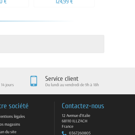
0 €
124,99 €
39,99
Service client
 14 jours
Du lundi au vendredi de 9h à 18h
tre société
Contactez-nous
12 Avenue d'Italie
entions légales
68110 ILLZACH
os magasins
France
lan du site
0367260805