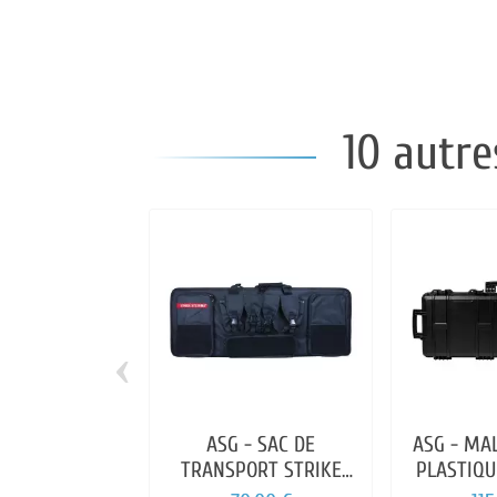
10 autre
‹
ASG - SAC DE
ASG - MA
TRANSPORT STRIKE
PLASTIQU
SYSTEM XL