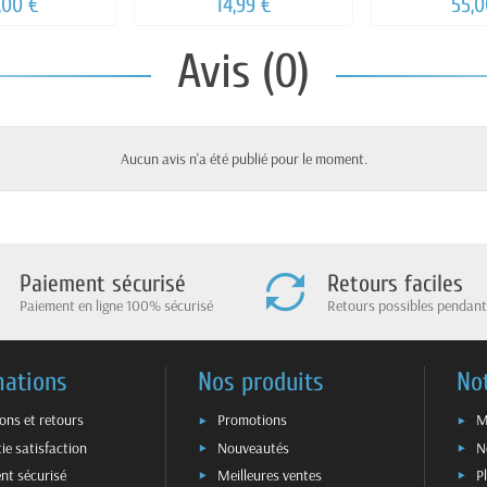
,00 €
14,99 €
55,0
Avis (0)
Aucun avis n'a été publié pour le moment.
Paiement sécurisé
Retours faciles
Paiement en ligne 100% sécurisé
Retours possibles pendant
mations
Nos produits
No
sons et retours
Promotions
M
ie satisfaction
Nouveautés
N
nt sécurisé
Meilleures ventes
P