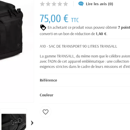
Lire les avis (0)
75,00 €
TTC
En achetant ce produit vous pouvez obtenir
7
poin
converti en un bon de réduction de
1,40 €
.
A10 - SAC DE TRANSPORT 90 LITRES TRANSALL
La gamme TRANSALL, du même nom que le célèbre avion de
avec l'ADN de cet appareil emblématique : une collecti
exigences strictes dans le cadre de leurs missions et d'int
Référence
Couleur
favorite_border
›