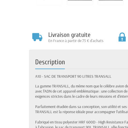
Livraison gratuite
En France à partir de 75 € d'achats
Description
A10 - SAC DE TRANSPORT 90 LITRES TRANSALL
La gamme TRANSALL, du même nom que le célèbre avion de tr
avec l'ADN de cet appareil emblématique : une collection 
exigences strictes dans le cadre de leurs missions et d'interv
Parfaitement étudiée dans sa conception, son utilité et ses
TRANSALL est la réponse idéale pour accompagner l'utilisat
Fabriqué en tissu polyester HRF 600D - High Resistance Fab
à l'abrasion, le sac de transport 90L TRANSALL allie foncti