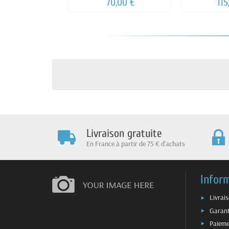
70,00 €
115
Livraison gratuite
En France à partir de 75 € d'achats
Infor
Livrai
Garant
Paieme