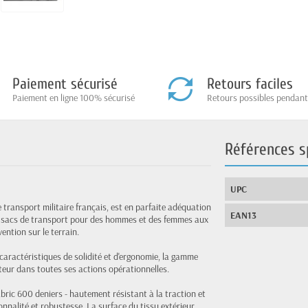
Paiement sécurisé
Retours faciles
Paiement en ligne 100% sécurisé
Retours possibles pendant
Références s
UPC
ansport militaire français, est en parfaite adéquation
EAN13
de sacs de transport pour des hommes et des femmes aux
ention sur le terrain.
 caractéristiques de solidité et d'ergonomie, la gamme
eur dans toutes ses actions opérationnelles.
ric 600 deniers - hautement résistant à la traction et
onnalité et robustesse. La surface du tissu extérieur