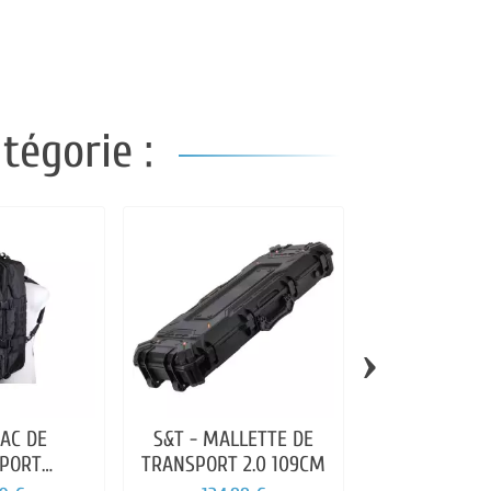
tégorie :
›
SAC DE
S&T - MALLETTE DE
GFC - HOUSSE
PORT
TRANSPORT 2.0 109CM
120C
NCTION