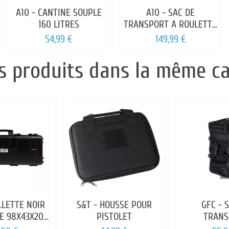
A10 - CANTINE SOUPLE
A10 - SAC DE
160 LITRES
TRANSPORT A ROULETTE
120 L
54,99 €
149,99 €
s produits dans la même ca
LLETTE NOIR
S&T - HOUSSE POUR
GFC - 
E 98X43X20
PISTOLET
TRANS
CM
MULTIFO