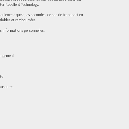
er Repellent Technology.
 seulement quelques secondes, de sac de transport en
églables et rembourrées.
es informations personnelles.
rangement
te
aussures