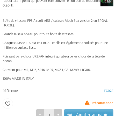
rapportera
1
point
qui peuvent être converti en un bon de réduction de
0,20 €
.
Boîte de vitesses FPS Airsoft AEG / culasse Mech Box version 2 en ERGAL
(TC02E).
Grande mise à niveau pour toute boîte de vitesses.
Chaque culasse FPS est en ERGAL et elle est également anodisée pour une
finition de surface lisse.
Puissant pare-chocs UREPAN intégré qui absorbe les chocs de la tête de
piston.
Convient pour M4, M16, SR16, MP5, MC51, G3, M249, LR300.
100% MADE IN ITALY
Référence
TC02E
Précommande
favorite_border
Ajouter au panier