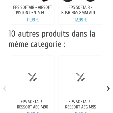
FPS SOFTAIR - AIRSOFT
FPS SOFTAIR -
F
PISTON DENTS FULL
BUSHINGS 8MM AUTO-
METAL (PM02)
LUBRIFIANT CNC
11,99 €
12,99 €
10 autres produits dans la
même catégorie :
‹
›
FPS SOFTAIR -
FPS SOFTAIR -
F
RESSORT AEG M90
RESSORT AEG M95