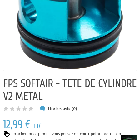
FPS SOFTAIR - TETE DE CYLINDRE
V2 METAL
Lire les avis (0)
12,99 €
TTC
En achetant ce produit vous pouvez obtenir
1
point
. Votre panier vous