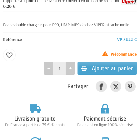
rapportera
1
point
qui peuvent être converti en un bon de réduction de
0,20 €
.
Poche double chargeur pour P90, UMP, MP9 de chez VIPER attache molle
Référence
VP-SU22-C
Précommande
favorite_border
Ajouter au panier
Partager
Livraison gratuite
Paiement sécurisé
En France à partir de 75 € d'achats
Paiement en ligne 100% sécurisé