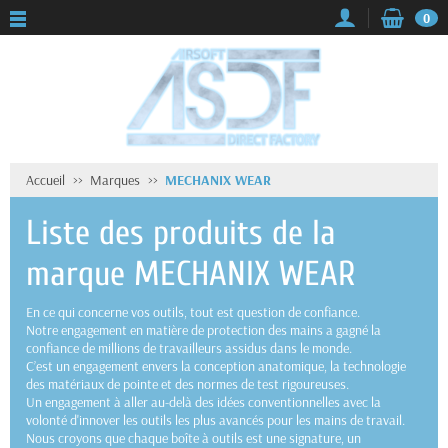
0
Accueil
Marques
MECHANIX WEAR
Liste des produits de la
marque MECHANIX WEAR
En ce qui concerne vos outils, tout est question de confiance.
Notre engagement en matière de protection des mains a gagné la
confiance de millions de travailleurs assidus dans le monde.
C’est un engagement envers la conception anatomique, la technologie
des matériaux de pointe et des normes de test rigoureuses.
Un engagement à aller au-delà des idées conventionnelles avec la
volonté d'innover les outils les plus avancés pour les mains de travail.
Nous croyons que chaque boîte à outils est une signature, un